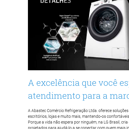
A excelência que você e
atendimento para a mar
A Abastec Comércio Refrigeração Ltda. oferece soluções 
escritórios, lojas e muito mais, mantendo-os confortáveis
Porque a vida não espera por ninguém, na LG Brasil, cri
projetados para ajudá-lo a se conectar com quem mais im