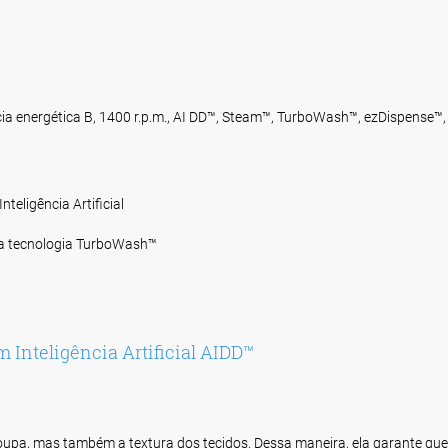
a energética B, 1400 r.p.m., AI DD™, Steam™, TurboWash™, ezDispense™,
teligência Artificial
a tecnologia TurboWash™
 Inteligência Artificial AIDD™
upa, mas também a textura dos tecidos. Dessa maneira, ela garante que,