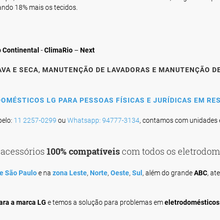
ando 18% mais os tecidos.
 Continental
-
ClimaRio
–
Next
AVA E SECA, MANUTENÇÃO DE LAVADORAS E MANUTENÇÃO D
DOMÉSTICOS LG
PARA PESSOAS
FÍSICAS
E
JURÍDICAS
EM RES
elo:
11 2257-0299
ou
Whatsapp: 94777-3134
, contamos com unidades 
 acessórios
100% compatíveis
com todos os eletrodom
e São Paulo
e na
zona Leste
,
Norte
,
Oeste
,
Sul
, além do grande
ABC
, a
para a marca LG
e temos a solução para problemas em
eletrodomésticos