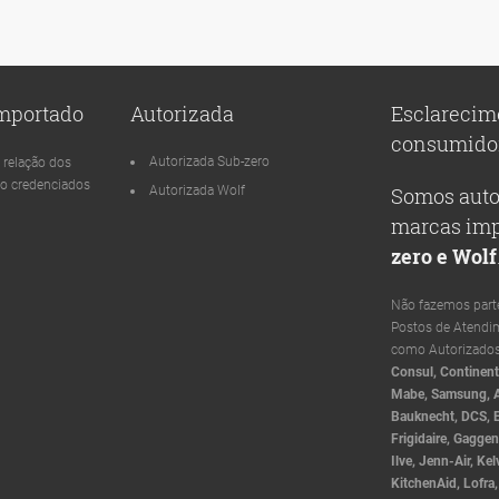
Importado
Autorizada
Esclarecim
consumido
Autorizada Sub-zero
 relação dos
o credenciados
Autorizada Wolf
Somos auto
marcas imp
zero e Wolf
Não fazemos parte
Postos de Atendi
como Autorizado
Consul, Continenta
Mabe, Samsung, A
Bauknecht, DCS, E
Frigidaire, Gagg
Ilve, Jenn-Air, Ke
KitchenAid, Lofra