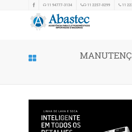
11 94777-3134
11 2257-0299
11 22
MANUTENÇÃ