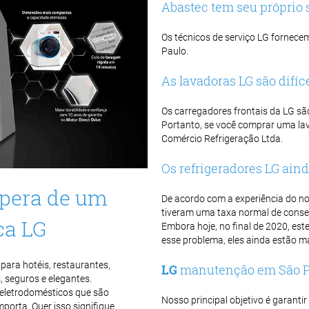
Abastec tem seu próprio 
Os técnicos de serviço LG fornece
Paulo.
As lavadoras LG são difíc
Os carregadores frontais da LG sã
Portanto, se você comprar uma lava
Comércio Refrigeração Ltda.
Os refrigeradores LG ai
spera de um
De acordo com a experiência do no
tiveram uma taxa normal de consert
ca LG
Embora hoje, no final de 2020, es
esse problema, eles ainda estão ma
para hotéis, restaurantes,
LG
manutenção em São P
, seguros e elegantes.
a eletrodomésticos que são
Nosso principal objetivo é garanti
porta. Quer isso signifique