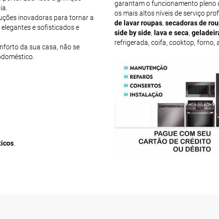
garantam o funcionamento pleno 
ia.
os mais altos níveis de serviço pro
uções inovadoras para tornar a
de lavar roupas
,
secadoras de ro
 elegantes e sofisticados e
side by side
,
lava e seca
,
geladeir
refrigerada, coifa, cooktop, forno
nforto da sua casa, não se
odoméstico.
ticos
.