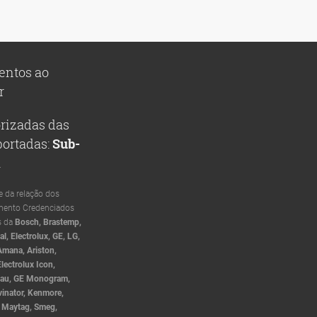
entos ao
r
rizadas das
ortadas:
Sub-
.
 da relação dos
mento Credenciados
s da
Bosch, Brastemp,
l, Electrolux, GE, LG,
mana, Ariston,
lectrolux Icon,
enau, GE Monogram,
lvinator, Kenmore,
, Maytag, Smeg,