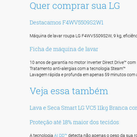
Quer comprar sua LG
Destacamos F4WV5509S2W1
Máquina de lavar roupa LG F4WV5509S2W, 9 kg, eficiênci
Ficha de máquina de lavar
10 anos de garantia no motor Inverter Direct Drive™ com In
Tratamento anti-alergias com a tecnologia Steam™
Lavagem rápida e profunda em apenas 59 minutos com 
Veja essa também
Lava e Seca Smart LG VC5 11kg Branca com
Proteção até 18% maior dos tecidos
A tecnologia
AI DD™
detecta não apenas o peso da sua ro