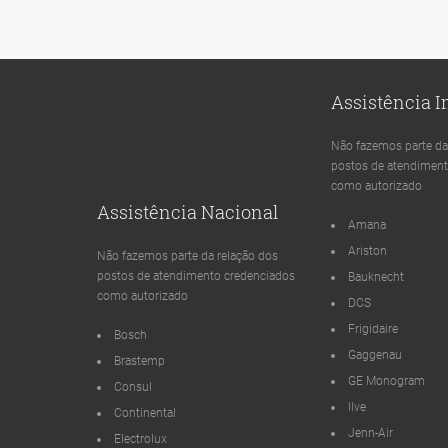
Assistência 
Assistência LG
em São Paulo
Não fazemos parte da
postos de atendiment
como autorizado
Assistência Nacional
Amana
Ariston
Não fazemos parte da relação dos
postos de atendimento credenciados
Bauknecht
como autorizado
DCS
Frigidaire
Bosch
Gaggenau
Brastemp
GE Monogram
Consul
Ilve
Continental
Jenn-Air
Electrolux