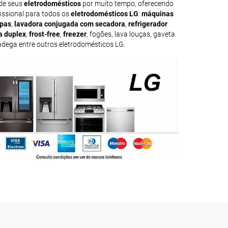
de seus
eletrodomésticos
por muito tempo, oferecendo
fissional para todos os
eletrodomésticos LG
:
máquinas
upas
,
lavadora conjugada com secadora
,
refrigerador
a duplex
,
frost-free
,
freezer
, fogões, lava louças, gaveta
, adega entre outros eletrodomésticos LG.