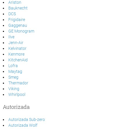
Ariston
Bauknecht
DCS
Frigidaire
Gaggenau
GE Monogram
Ilve
Jenn-Air
Kelvinator
Kenmore
KitchenAid
Lofra
Maytag
Smeg
Thermador
Viking
Whirlpool
Autorizada
Autorizada Sub-zero
Autorizada Wolf