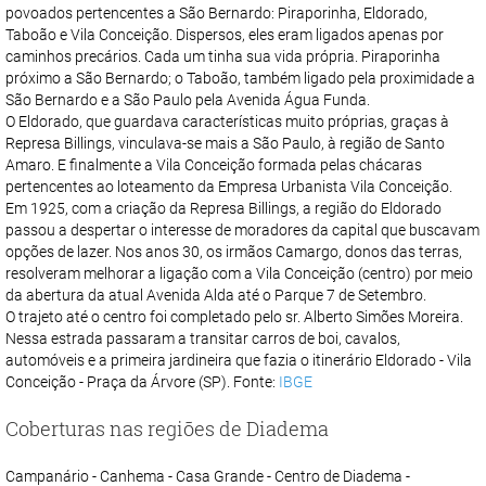
povoados pertencentes a São Bernardo: Piraporinha, Eldorado,
Taboão e Vila Conceição. Dispersos, eles eram ligados apenas por
caminhos precários. Cada um tinha sua vida própria. Piraporinha
próximo a São Bernardo; o Taboão, também ligado pela proximidade a
São Bernardo e a São Paulo pela Avenida Água Funda.
O Eldorado, que guardava características muito próprias, graças à
Represa Billings, vinculava-se mais a São Paulo, à região de Santo
Amaro. E finalmente a Vila Conceição formada pelas chácaras
pertencentes ao loteamento da Empresa Urbanista Vila Conceição.
Em 1925, com a criação da Represa Billings, a região do Eldorado
passou a despertar o interesse de moradores da capital que buscavam
opções de lazer. Nos anos 30, os irmãos Camargo, donos das terras,
resolveram melhorar a ligação com a Vila Conceição (centro) por meio
da abertura da atual Avenida Alda até o Parque 7 de Setembro.
O trajeto até o centro foi completado pelo sr. Alberto Simões Moreira.
Nessa estrada passaram a transitar carros de boi, cavalos,
automóveis e a primeira jardineira que fazia o itinerário Eldorado - Vila
Conceição - Praça da Árvore (SP). Fonte:
IBGE
Coberturas nas regiões de Diadema
Campanário - Canhema - Casa Grande - Centro de Diadema -