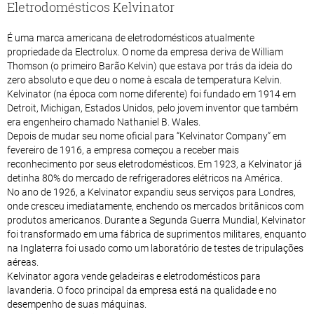
Eletrodomésticos Kelvinator
É uma marca americana de eletrodomésticos atualmente
propriedade da Electrolux. O nome da empresa deriva de William
Thomson (o primeiro Barão Kelvin) que estava por trás da ideia do
zero absoluto e que deu o nome à escala de temperatura Kelvin.
Kelvinator (na época com nome diferente) foi fundado em 1914 em
Detroit, Michigan, Estados Unidos, pelo jovem inventor que também
era engenheiro chamado Nathaniel B. Wales.
Depois de mudar seu nome oficial para “Kelvinator Company” em
fevereiro de 1916, a empresa começou a receber mais
reconhecimento por seus eletrodomésticos. Em 1923, a Kelvinator já
detinha 80% do mercado de refrigeradores elétricos na América.
No ano de 1926, a Kelvinator expandiu seus serviços para Londres,
onde cresceu imediatamente, enchendo os mercados britânicos com
produtos americanos. Durante a Segunda Guerra Mundial, Kelvinator
foi transformado em uma fábrica de suprimentos militares, enquanto
na Inglaterra foi usado como um laboratório de testes de tripulações
aéreas.
Kelvinator agora vende geladeiras e eletrodomésticos para
lavanderia. O foco principal da empresa está na qualidade e no
desempenho de suas máquinas.