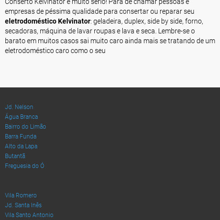
Conserto Kelvinator é muito sério! Para de chamar pessoas e
empresas de péssima qualidade para consertar ou reparar seu
eletrodoméstico Kelvinator
: geladeira, duplex, side by side, forno,
secadoras, máquina de lavar roupas e lava e seca. Lembre-se o
barato em muitos casos sai muito caro ainda mais se tratando de um
eletrodoméstico caro como o seu
Jd. Nelson
Água Branca
Bairro do Limão
Barra Funda
Alto da Lapa
Butantã
Freguesia do Ó
Vila Romero
Jd. Santa Inês
Vila Santo Antonio