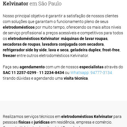
Kelvinator
em São Paulo
Nosso principal objetivo é garantir a satisfação de nossos clientes
com soluções que garantam o funcionamento pleno de seus
eletrodomésticos
por muito tempo, oferecendo os mais altos níveis
de serviço profissional a preços acessíveis e competitivos para todos
os
eletrodomésticos Kelvinator
:
máquinas de lavar roupas
,
secadoras de roupas
,
lavadora conjugada com secadora
,
refrigerador side by side
,
lava e seca
,
geladeira duplex
,
frost-free
,
freezer
entre outros eletrodomésticos Kelvinator.
Faça seu
agendamento
com um de nossos
especialistas
através do
SAC
11 2257-0299
-
11 2234-8434
ou
Whatsapp: 94777-3134
tirando dúvidas e agendando uma
visita técnica
.
Realizamos serviços técnicos em
eletrodomésticos Kelvinator
para
pessoas
físicas
e
jurídicas
em residência, empresa e comércio.