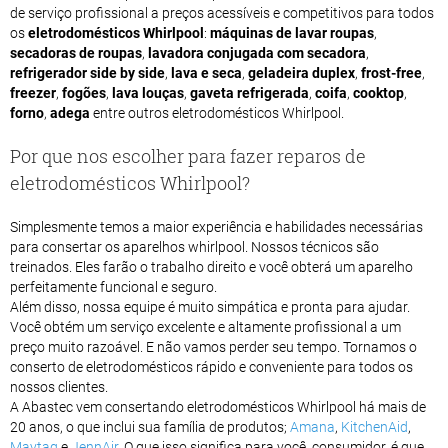
de serviço profissional a preços acessíveis e competitivos para todos
os
eletrodomésticos Whirlpool
:
máquinas de lavar roupas
,
secadoras de roupas
,
lavadora conjugada com secadora
,
refrigerador side by side
,
lava e seca
,
geladeira duplex
,
frost-free
,
freezer
,
fogões
,
lava louças
,
gaveta refrigerada
,
coifa
,
cooktop
,
forno
,
adega
entre outros eletrodomésticos Whirlpool.
Por que nos escolher para fazer reparos de
eletrodomésticos Whirlpool?
Simplesmente temos a maior experiência e habilidades necessárias
para consertar os aparelhos whirlpool. Nossos técnicos são
treinados. Eles farão o trabalho direito e você obterá um aparelho
perfeitamente funcional e seguro.
Além disso, nossa equipe é muito simpática e pronta para ajudar.
Você obtém um serviço excelente e altamente profissional a um
preço muito razoável. E não vamos perder seu tempo. Tornamos o
conserto de eletrodomésticos rápido e conveniente para todos os
nossos clientes.
A Abastec vem consertando eletrodomésticos Whirlpool há mais de
20 anos, o que inclui sua família de produtos;
Amana
,
KitchenAid
,
Maytag
e
JennAir
. O que isso significa para você, consumidor, é que