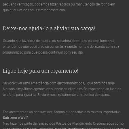
pequena verificação, podemos fazer reparos ou manutenção de rotina em
qualquer um dos seus eletrodomésticos.
Deixe-nos ajudá-lo a aliviar sua carga!
Quando sua lavadora de roupas ou secadora de roupas para de funcionar,
entendemos que você precisa consertá-la rapidamente e de acordo com sua
programação para que possa continuar com seu dia.
Ligue hoje para um orçamento!
Se você tiver uma emergência com eletrodomésticos, ligue para nós hoje!
Nossos simpáticos agentes de suporte ao cliente estão esperando ao lado do
telefone para ajudá-lo. Enviaremos rapidamente um técnico de reparo.
Esclarecimentos ao consumidor. Somos autorizadas das marcas importadas:
Sub-zero e Wolf
.
Não fazemos parte da relação dos Postos de Atendimento Credenciados como